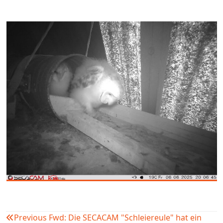
Previous
Fwd: Die SECACAM "Schleiereule" hat ein
Beitragsnavigation