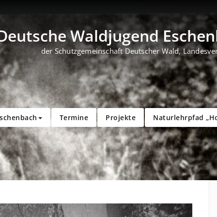
Deutsche Waldjugend Eschenb
der Schutzgemeinschaft Deutscher Wald, Landesve
Eschenbach
Termine
Projekte
Naturlehrpfad „H