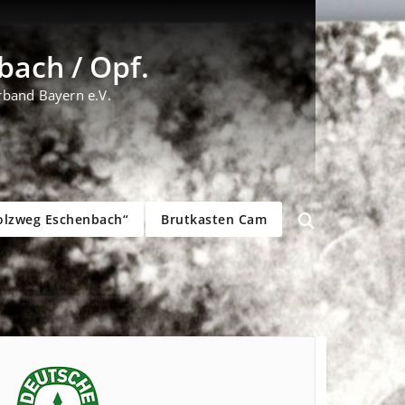
ach / Opf.
rband Bayern e.V.
olzweg Eschenbach“
Brutkasten Cam