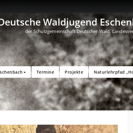
Deutsche Waldjugend Eschenb
der Schutzgemeinschaft Deutscher Wald, Landesve
Eschenbach
Termine
Projekte
Naturlehrpfad „H