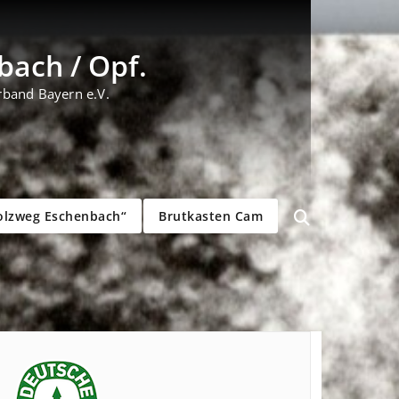
ach / Opf.
rband Bayern e.V.
olzweg Eschenbach“
Brutkasten Cam