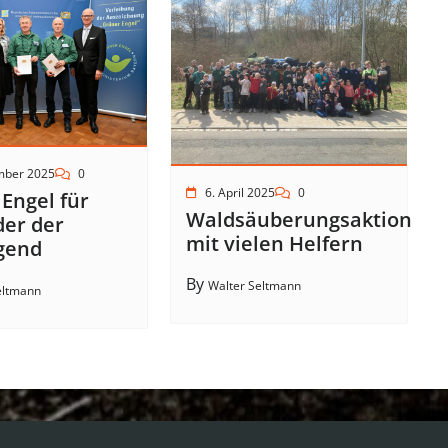
mber 2025
0
6. April 2025
0
Engel für
Waldsäuberungsaktion
der der
mit vielen Helfern
gend
By
Walter Seltmann
eltmann