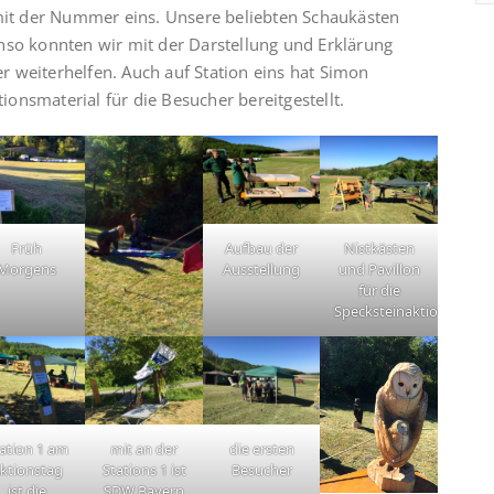
 mit der Nummer eins. Unsere beliebten Schaukästen
nso konnten wir mit der Darstellung und Erklärung
 weiterhelfen. Auch auf Station eins hat Simon
nsmaterial für die Besucher bereitgestellt.
Früh
Aufbau der
Nistkästen
Morgens
Ausstellung
und Pavillon
für die
Specksteinaktion
ation 1 am
mit an der
die ersten
ktionstag
Stations 1 ist
Besucher
ist die
SDW Bayern