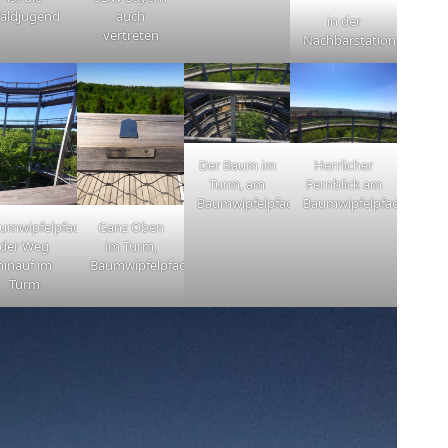
aldjugend
auch
in der
vertreten
Nachbarstation…
Der Baum im
Herrlicher
Turm, am
Fernblick am
Baumwipfelpfad
Baumwipfelpfad
umwipfelpfad
Ganz Oben
der Weg
im Turm,
hinauf im
Baumwipfelpfad
Turm