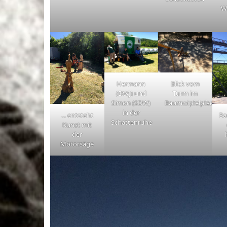
W
Hermann
Blick vom
(DWJ) und
Turm im
Simon (SDW)
Baumwipfelpfad
in der
… entsteht
Ba
Schattenruhe
Kunst mit
der
Motorsäge