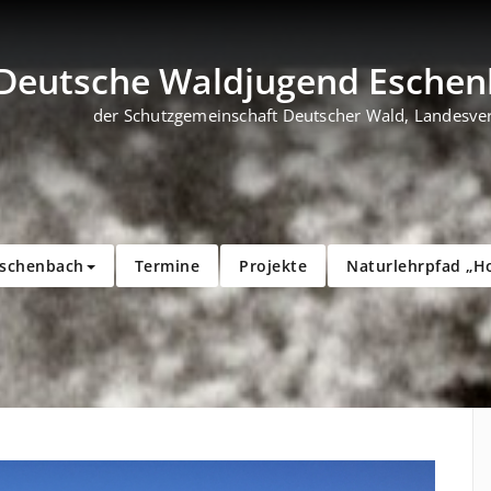
Deutsche Waldjugend Eschenb
der Schutzgemeinschaft Deutscher Wald, Landesve
Eschenbach
Termine
Projekte
Naturlehrpfad „H