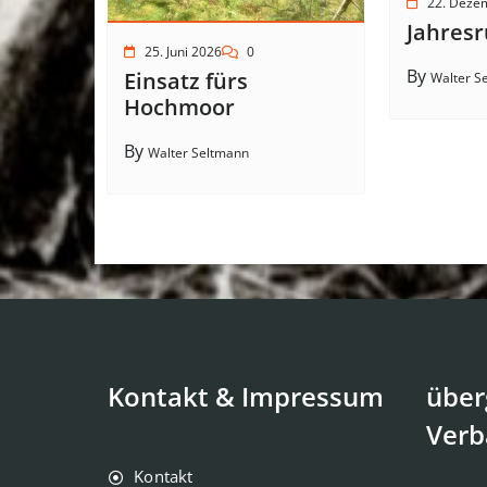
22. Deze
Jahresr
25. Juni 2026
0
By
Einsatz fürs
Walter S
Hochmoor
By
Walter Seltmann
Kontakt & Impressum
über
Verb
Kontakt