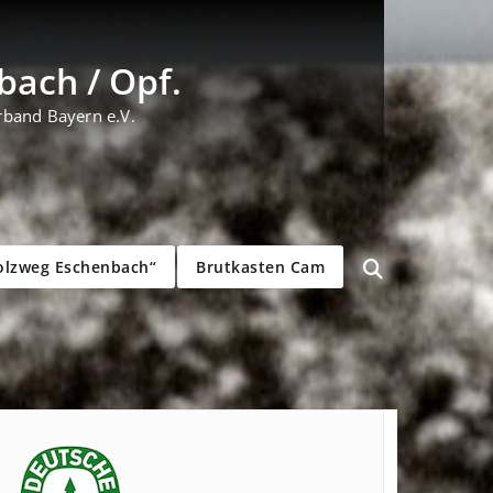
ach / Opf.
rband Bayern e.V.
olzweg Eschenbach“
Brutkasten Cam