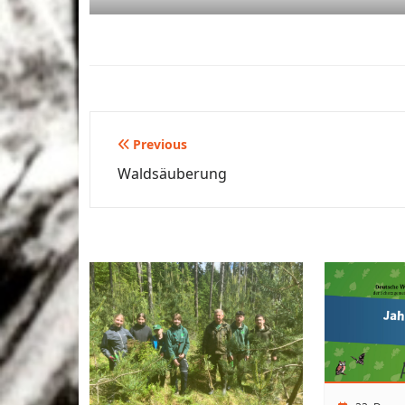
Previous
Beitragsnavigation
Waldsäuberung