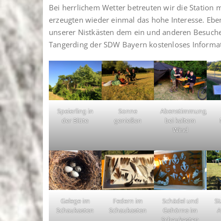
Bei herrlichem Wetter betreuten wir die Station
erzeugten wieder einmal das hohe Interesse. Ebe
unserer Nistkästen dem ein und anderen Besucher
Tangerding der SDW Bayern kostenloses Informatio
Speierling in
Sonne
Abenstimmung,
der Blüte
genießen
bei kaltem
Wind
Gelege im
Federn im
Schädel und
St
Schaukasten
Schaukasten
Gehörne im
A
Schaukasten