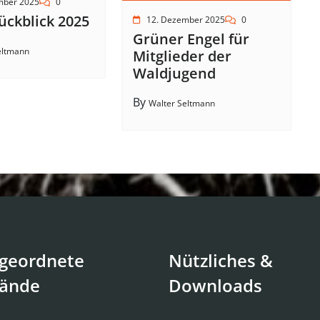
mber 2025
0
ückblick 2025
12. Dezember 2025
0
Grüner Engel für
eltmann
Mitglieder der
Waldjugend
By
Walter Seltmann
geordnete
Nützliches &
ände
Downloads